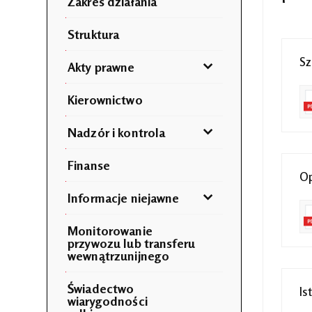
Zakres działania
Struktura
Sz
Akty prawne
Kierownictwo
Nadzór i kontrola
Finanse
Op
Informacje niejawne
Monitorowanie
przywozu lub transferu
wewnątrzunijnego
Świadectwo
Is
wiarygodności