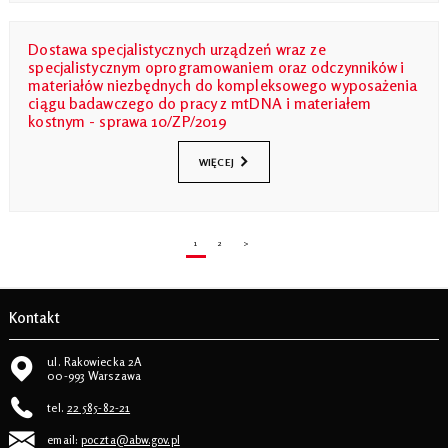
Dostawa specjalistycznych urządzeń wraz ze
specjalistycznym oprogramowaniem oraz odczynników i
materiałów niezbędnych do kompleksowego wyposażenia
ciągu badawczego do pracy z mtDNA i materiałem
kostnym - sprawa 10/ZP/2019
WIĘCEJ
1
2
>
Kontakt
ul. Rakowiecka 2A
00-993 Warszawa
tel.
22 585-82-21
email:
poczta@abw.gov.pl