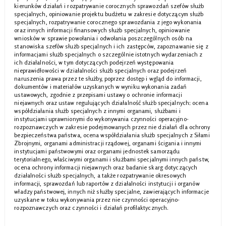
kierunków działań i rozpatrywanie corocznych sprawozdań szefów służb
specjalnych, opiniowanie projektu budżetu w zakresie dotyczącym służb
specjalnych, rozpatrywanie corocznego sprawozdania z jego wykonania
oraz innych informacji finansowych służb specjalnych, opiniowanie
wniosków w sprawie powołania i odwołania poszczególnych osób na
stanowiska szefów służb specjalnych i ich zastępców, zapoznawanie się z
informacjami służb specjalnych o szczególnie istotnych wydarzeniach z
ich działalności, w tym dotyczących podejrzeń występowania
nieprawidłowości w działalności służb specjalnych oraz podejrzeń
naruszenia prawa przez te służby, poprzez dostęp i wgląd do informacji,
dokumentów i materiałów uzyskanych w wyniku wykonania zadań
ustawowych, zgodnie z przepisami ustawy o ochronie informacji
niejawnych oraz ustaw regulujących działalność służb specjalnych; ocena
współdziałania służb specjalnych z innymi organami, służbami i
instytucjami uprawnionymi do wykonywania czynności operacyjno-
rozpoznawczych w zakresie podejmowanych przez nie działań dla ochrony
bezpieczeństwa państwa, ocena współdziałania służb specjalnych z Siłami
Zbrojnymi, organami administracji rządowej, organami ścigania i innymi
instytucjami państwowymi oraz organami jednostek samorządu
terytorialnego, właściwymi organami i służbami specjalnymi innych państw,
ocena ochrony informacji niejawnych oraz badanie skarg dotyczących
działalności służb specjalnych, a także rozpatrywanie okresowych
informacji, sprawozdań lub raportów z działalności instytucji i organów
władzy państwowej, innych niż służby specjalne, zawierających informacje
uzyskane w toku wykonywania przez nie czynności operacyjno-
rozpoznawczych oraz czynności i działań profilaktycznych.