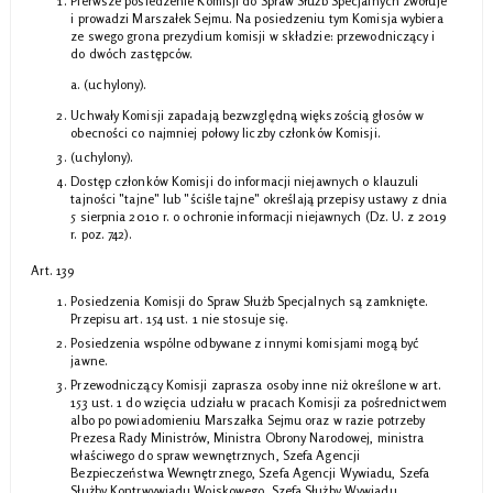
Pierwsze posiedzenie Komisji do Spraw Służb Specjalnych zwołuje
i prowadzi Marszałek Sejmu. Na posiedzeniu tym Komisja wybiera
ze swego grona prezydium komisji w składzie: przewodniczący i
do dwóch zastępców.
(uchylony).
Uchwały Komisji zapadają bezwzględną większością głosów w
obecności co najmniej połowy liczby członków Komisji.
(uchylony).
Dostęp członków Komisji do informacji niejawnych o klauzuli
tajności "tajne" lub "ściśle tajne" określają przepisy ustawy z dnia
5 sierpnia 2010 r. o ochronie informacji niejawnych (Dz. U. z 2019
r. poz. 742).
Art. 139
Posiedzenia Komisji do Spraw Służb Specjalnych są zamknięte.
Przepisu art. 154 ust. 1 nie stosuje się.
Posiedzenia wspólne odbywane z innymi komisjami mogą być
jawne.
Przewodniczący Komisji zaprasza osoby inne niż określone w art.
153 ust. 1 do wzięcia udziału w pracach Komisji za pośrednictwem
albo po powiadomieniu Marszałka Sejmu oraz w razie potrzeby
Prezesa Rady Ministrów, Ministra Obrony Narodowej, ministra
właściwego do spraw wewnętrznych, Szefa Agencji
Bezpieczeństwa Wewnętrznego, Szefa Agencji Wywiadu, Szefa
Służby Kontrwywiadu Wojskowego, Szefa Służby Wywiadu