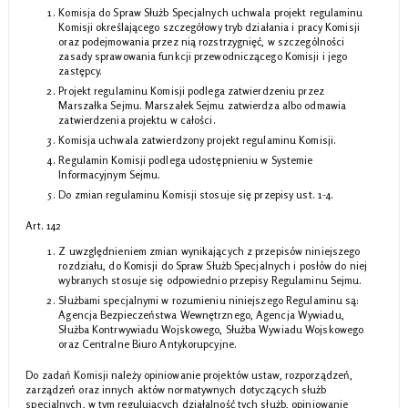
Komisja do Spraw Służb Specjalnych uchwala projekt regulaminu
Komisji określającego szczegółowy tryb działania i pracy Komisji
oraz podejmowania przez nią rozstrzygnięć, w szczególności
zasady sprawowania funkcji przewodniczącego Komisji i jego
zastępcy.
Projekt regulaminu Komisji podlega zatwierdzeniu przez
Marszałka Sejmu. Marszałek Sejmu zatwierdza albo odmawia
zatwierdzenia projektu w całości.
Komisja uchwala zatwierdzony projekt regulaminu Komisji.
Regulamin Komisji podlega udostępnieniu w Systemie
Informacyjnym Sejmu.
Do zmian regulaminu Komisji stosuje się przepisy ust. 1-4.
Art. 142
Z uwzględnieniem zmian wynikających z przepisów niniejszego
rozdziału, do Komisji do Spraw Służb Specjalnych i posłów do niej
wybranych stosuje się odpowiednio przepisy Regulaminu Sejmu.
Służbami specjalnymi w rozumieniu niniejszego Regulaminu są:
Agencja Bezpieczeństwa Wewnętrznego, Agencja Wywiadu,
Służba Kontrwywiadu Wojskowego, Służba Wywiadu Wojskowego
oraz Centralne Biuro Antykorupcyjne.
Do zadań Komisji należy opiniowanie projektów ustaw, rozporządzeń,
zarządzeń oraz innych aktów normatywnych dotyczących służb
specjalnych, w tym regulujących działalność tych służb, opiniowanie