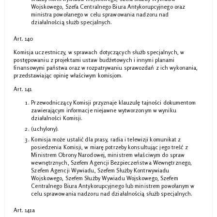
Wojskowego, Szefa Centralnego Biura Antykorupcyjnego oraz
ministra powołanego w celu sprawowania nadzoru nad
działalnością służb specjalnych.
Art. 140
Komisja uczestniczy, w sprawach dotyczących służb specjalnych, w
postępowaniu z projektami ustaw budżetowych i innymi planami
finansowymi państwa oraz w rozpatrywaniu sprawozdań z ich wykonania,
przedstawiając opinię właściwym komisjom.
Art. 141
Przewodniczący Komisji przyznaje klauzulę tajności dokumentom
zawierającym informacje niejawne wytworzonym w wyniku
działalności Komisji.
(uchylony).
Komisja może ustalić dla prasy, radia i telewizji komunikat z
posiedzenia Komisji, w miarę potrzeby konsultując jego treść z
Ministrem Obrony Narodowej, ministrem właściwym do spraw
wewnętrznych, Szefem Agencji Bezpieczeństwa Wewnętrznego,
Szefem Agencji Wywiadu, Szefem Służby Kontrwywiadu
Wojskowego, Szefem Służby Wywiadu Wojskowego, Szefem
Centralnego Biura Antykorupcyjnego lub ministrem powołanym w
celu sprawowania nadzoru nad działalnością służb specjalnych.
Art. 141a