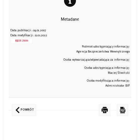
Metadane
Data publikacji : 04.01.2007
Data modyfikacji : 11.01.2022
REJESTR ZMIAN
Podmiot udostępniający informację:
Agencja Bezpieczeństwa Wewnętrznego
Osoba wytwarzająca/odpowiadająca za informację:
Osoba udostępniająca informację:
Maciej Śliwiński
Osoba modyfikująca informację:
Administrator BIP
POWRÓT