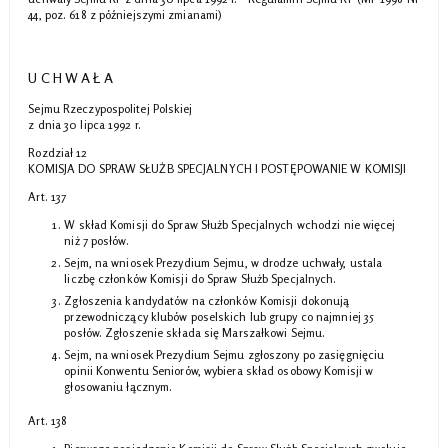
44, poz. 618 z późniejszymi zmianami)
U C H W A Ł A
Sejmu Rzeczypospolitej Polskiej
z dnia 30 lipca 1992 r.
Rozdział 12
KOMISJA DO SPRAW SŁUŻB SPECJALNYCH I POSTĘPOWANIE W KOMISJI
Art. 137
W skład Komisji do Spraw Służb Specjalnych wchodzi nie więcej
niż 7 posłów.
Sejm, na wniosek Prezydium Sejmu, w drodze uchwały, ustala
liczbę członków Komisji do Spraw Służb Specjalnych.
Zgłoszenia kandydatów na członków Komisji dokonują
przewodniczący klubów poselskich lub grupy co najmniej 35
posłów. Zgłoszenie składa się Marszałkowi Sejmu.
Sejm, na wniosek Prezydium Sejmu zgłoszony po zasięgnięciu
opinii Konwentu Seniorów, wybiera skład osobowy Komisji w
głosowaniu łącznym.
Art. 138