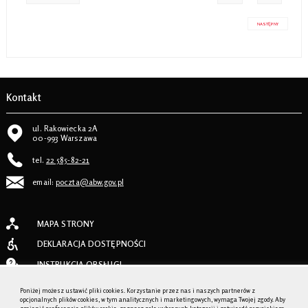
NASTĘPNY
Kontakt
ul. Rakowiecka 2A
00-993 Warszawa
tel.
22 585-82-21
email:
poczta@abw.gov.pl
MAPA STRONY
DEKLARACJA DOSTĘPNOŚCI
INSTRUKCJA OBSŁUGI
REJESTR ZMIAN
Poniżej możesz ustawić pliki cookies. Korzystanie przez nas i naszych partnerów z
opcjonalnych plików cookies, w tym analitycznych i marketingowych, wymaga Twojej zgody. Aby
REDAKCJA SERWISU