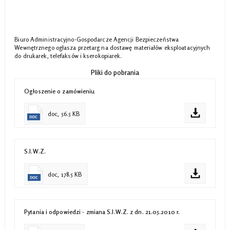
Biuro Administracyjno-Gospodarcze Agencji Bezpieczeństwa
Wewnętrznego ogłasza przetarg na dostawę materiałów eksploatacyjnych
do drukarek, telefaksów i kserokopiarek.
Pliki do pobrania
Ogłoszenie o zamówieniu
doc, 56.5 KB
S.I.W.Z.
doc, 178.5 KB
Pytania i odpowiedzi - zmiana S.I.W.Z. z dn. 21.05.2010 r.