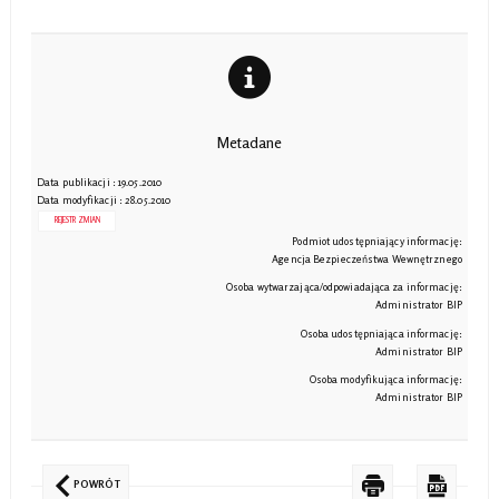
Metadane
Data publikacji : 19.05.2010
Data modyfikacji : 28.05.2010
REJESTR ZMIAN
Podmiot udostępniający informację:
Agencja Bezpieczeństwa Wewnętrznego
Osoba wytwarzająca/odpowiadająca za informację:
Administrator BIP
Osoba udostępniająca informację:
Administrator BIP
Osoba modyfikująca informację:
Administrator BIP
POWRÓT