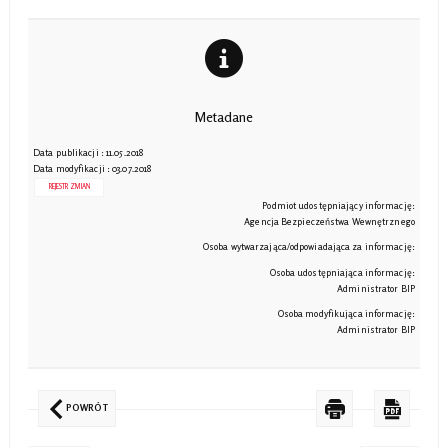
Metadane
Data publikacji : 11.05.2018
Data modyfikacji : 03.07.2018
REJESTR ZMIAN
Podmiot udostępniający informację:
Agencja Bezpieczeństwa Wewnętrznego
Osoba wytwarzająca/odpowiadająca za informację:
Osoba udostępniająca informację:
Administrator BIP
Osoba modyfikująca informację:
Administrator BIP
POWRÓT