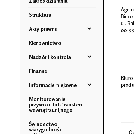
Zakres działania
Agenc
Struktura
Biuro
ul. R
Akty prawne
00-99
Kierownictwo
Nadzór i kontrola
Finanse
Biuro
Informacje niejawne
produ
Monitorowanie
przywozu lub transferu
wewnątrzunijnego
Świadectwo
wiarygodności
Og