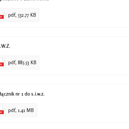
pdf, 532.77 KB
I.W.Z.
pdf, 885.53 KB
łącznik nr 1 do s.i.w.z.
pdf, 1.41 MB