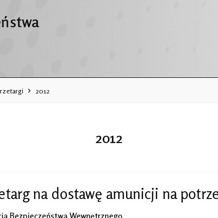
eństwa
rzetargi
2012
2012
etarg na dostawę amunicji na potr
ja Bezpieczeństwa Wewnętrznego