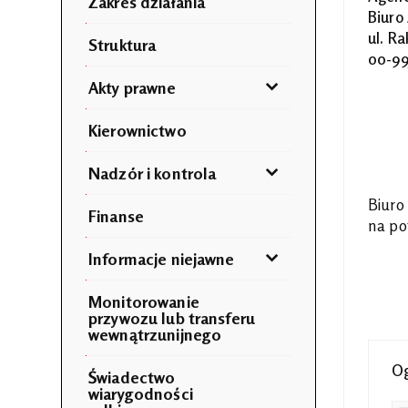
Zakres działania
Biuro
ul. R
Struktura
00-99
Akty prawne
Kierownictwo
Nadzór i kontrola
Biuro
Finanse
na po
Informacje niejawne
Monitorowanie
przywozu lub transferu
wewnątrzunijnego
Og
Świadectwo
wiarygodności