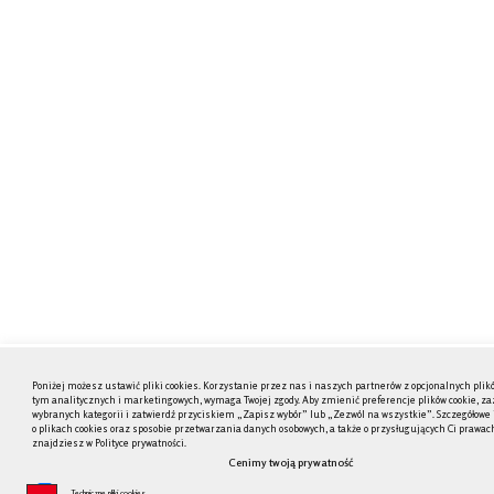
Poniżej możesz ustawić pliki cookies. Korzystanie przez nas i naszych partnerów z opcjonalnych plikó
tym analitycznych i marketingowych, wymaga Twojej zgody. Aby zmienić preferencje plików cookie, za
wybranych kategorii i zatwierdź przyciskiem „Zapisz wybór” lub „Zezwól na wszystkie”. Szczegółowe
o plikach cookies oraz sposobie przetwarzania danych osobowych, a także o przysługujących Ci prawac
znajdziesz w Polityce prywatności.
Cenimy twoją prywatność
Techniczne pliki cookies