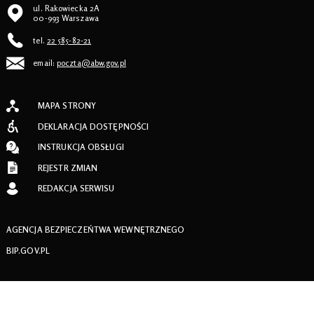
ul. Rakowiecka 2A
00-993 Warszawa
tel.
22 585-82-21
email:
poczta@abw.gov.pl
MAPA STRONY
DEKLARACJA DOSTĘPNOŚCI
INSTRUKCJA OBSŁUGI
REJESTR ZMIAN
REDAKCJA SERWISU
AGENCJA BEZPIECZEŃTWA WEWNĘTRZNEGO
BIP.GOV.PL