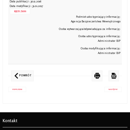
Data publikacji : 30.11.2016
Data modyfikacji : 31.01.2017
REJESTR ZMIAN
Podmiot udostępniający informację:
Agencja Bezpieczeństwa Wewnętrznego
Osoba wytwarzająca/odpowiadająca za informację:
Osoba udostępniająca informację:
Administrator BIP
Osoba modyfikująca informację:
Administrator BIP
POWRÓT
POPRZEDNI
NASTĘPNY
Kontakt