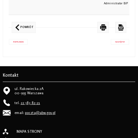
Administrator BIP
POWRÓT
POPRZEDNI
NASTĘPNY
Kontakt
ul. Rakowiecka 2A
00-993 Warszawa
tel.
22 585-82-21
email:
poczta@abw.gov.pl
MAPA STRONY