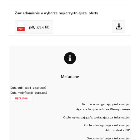
Zawiadomienie o wyborze najkorzystniejszej oferty
pdf, 277.6 KB
Metadane
Data publikacji : 27.07.2016
Data modyfikacji : 03.10.2016
REJESTR ZMIAN
Podmiot udostępniający informację:
Agencja Bezpieczeństwa Wewnętrznego
Osoba wytwarzająca/odpowiadająca za informację:
Osoba udostępniająca informację:
Administrator BIP
Osoba modyfikująca informację: