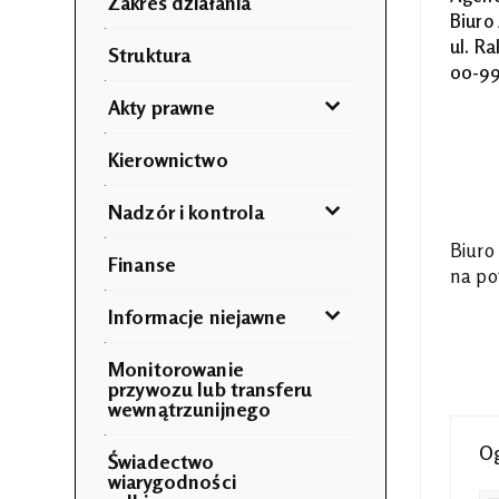
Zakres działania
Biuro
ul. R
Struktura
00-99
Akty prawne
Kierownictwo
Nadzór i kontrola
Biuro
Finanse
na po
Informacje niejawne
Monitorowanie
przywozu lub transferu
wewnątrzunijnego
Og
Świadectwo
wiarygodności