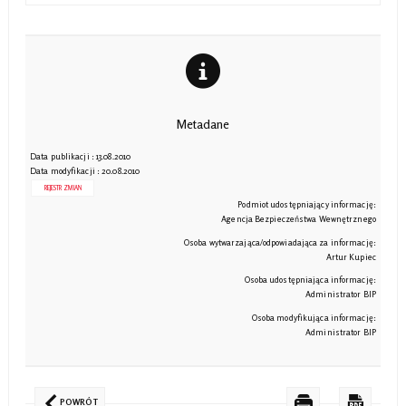
Metadane
Data publikacji : 13.08.2010
Data modyfikacji : 20.08.2010
REJESTR ZMIAN
Podmiot udostępniający informację:
Agencja Bezpieczeństwa Wewnętrznego
Osoba wytwarzająca/odpowiadająca za informację:
Artur Kupiec
Osoba udostępniająca informację:
Administrator BIP
Osoba modyfikująca informację:
Administrator BIP
POWRÓT