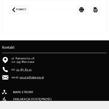
POWRÓT
Kontakt
ul. Rakowiecka 2A
00-993 Warszawa
tel.
22 585-82-21
email:
poczta@abw.gov.pl
MAPA STRONY
DEKLARACJA DOSTĘPNOŚCI
INSTRUKCJA OBSŁUGI