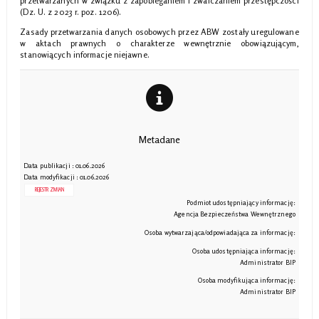
przetwarzanych w związku z zapobieganiem i zwalczaniem przestępczości
(Dz. U. z 2023 r. poz. 1206).
Zasady przetwarzania danych osobowych przez ABW zostały uregulowane
w aktach prawnych o charakterze wewnętrznie obowiązującym,
stanowiących informacje niejawne.
Metadane
Data publikacji : 01.06.2026
Data modyfikacji : 01.06.2026
REJESTR ZMIAN
Podmiot udostępniający informację:
Agencja Bezpieczeństwa Wewnętrznego
Osoba wytwarzająca/odpowiadająca za informację:
Osoba udostępniająca informację:
Administrator BIP
Osoba modyfikująca informację:
Administrator BIP