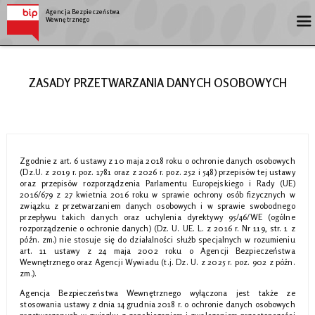
Agencja Bezpieczeństwa
Wewnętrznego
ZASADY PRZETWARZANIA DANYCH OSOBOWYCH
Zgodnie z art. 6 ustawy z 10 maja 2018 roku o ochronie danych osobowych
(Dz.U. z 2019 r. poz. 1781 oraz z 2026 r. poz. 252 i 548) przepisów tej ustawy
oraz przepisów rozporządzenia Parlamentu Europejskiego i Rady (UE)
2016/679 z 27 kwietnia 2016 roku w sprawie ochrony osób fizycznych w
związku z przetwarzaniem danych osobowych i w sprawie swobodnego
przepływu takich danych oraz uchylenia dyrektywy 95/46/WE (ogólne
rozporządzenie o ochronie danych) (Dz. U. UE. L. z 2016 r. Nr 119, str. 1 z
późn. zm.) nie stosuje się do działalności służb specjalnych w rozumieniu
art. 11 ustawy z 24 maja 2002 roku o Agencji Bezpieczeństwa
Wewnętrznego oraz Agencji Wywiadu (t.j. Dz. U. z 2025 r. poz. 902 z późn.
zm.).
Agencja Bezpieczeństwa Wewnętrznego wyłączona jest także ze
stosowania ustawy z dnia 14 grudnia 2018 r. o ochronie danych osobowych