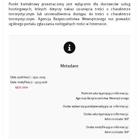
Punkt kontaktowy przeznaczony jest wyłącznie dla dostawców usług
hostingowych, których dotyczy nakaz usunięcia treści o charakterze
terrorystycznym lub uniemożliwienia dostępu do treści o charakterze
terrorystycznym. Agencja Bezpieczeństwa Wewnętrznego nie prowadzi
ogólnego portalu zgłaszania nielegalnych treści w Internecie.
Metadane
Data publikacji : 03.12.2024
Data modyfikacji : 23.03.2026
REJESTR ZMIAN
Podmiot udostępniający informację:
Agencja Bezpieczeństwa Wewnętrznego
Osoba wytwarzająca/odpowiadająca za informację:
Osoba udostępniająca informację:
Administrator BIP
Osoba modyfikująca informację:
Administrator BIP