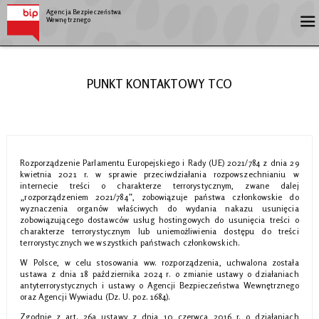
Agencja Bezpieczeństwa
Wewnętrznego
PUNKT KONTAKTOWY TCO
Rozporządzenie Parlamentu Europejskiego i Rady (UE) 2021/784 z dnia 29
kwietnia 2021 r. w sprawie przeciwdziałania rozpowszechnianiu w
internecie treści o charakterze terrorystycznym, zwane dalej
„rozporządzeniem 2021/784”, zobowiązuje państwa członkowskie do
wyznaczenia organów właściwych do wydania nakazu usunięcia
zobowiązującego dostawców usług hostingowych do usunięcia treści o
charakterze terrorystycznym lub uniemożliwienia dostępu do treści
terrorystycznych we wszystkich państwach członkowskich.
W Polsce, w celu stosowania ww. rozporządzenia, uchwalona została
ustawa z dnia 18 października 2024 r. o zmianie ustawy o działaniach
antyterrorystycznych i ustawy o Agencji Bezpieczeństwa Wewnętrznego
oraz Agencji Wywiadu (Dz. U. poz. 1684).
Zgodnie z art. 26a ustawy z dnia 10 czerwca 2016 r. o działaniach