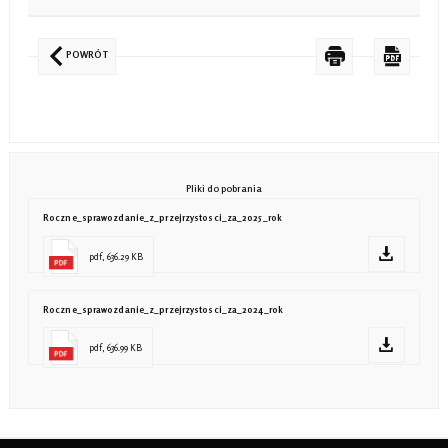
POWRÓT
Pliki do pobrania
Roczne_sprawozdanie_z_przejrzystosci_za_2025_rok
pdf, 636.29 KB
Roczne_sprawozdanie_z_przejrzystosci_za_2024_rok
pdf, 636.99 KB