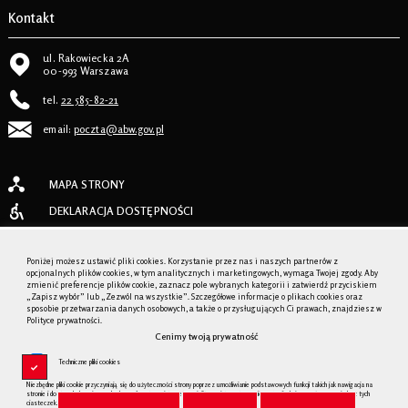
Kontakt
ul. Rakowiecka 2A
00-993 Warszawa
tel.
22 585-82-21
email:
poczta@abw.gov.pl
MAPA STRONY
DEKLARACJA DOSTĘPNOŚCI
INSTRUKCJA OBSŁUGI
Poniżej możesz ustawić pliki cookies. Korzystanie przez nas i naszych partnerów z
REJESTR ZMIAN
opcjonalnych plików cookies, w tym analitycznych i marketingowych, wymaga Twojej zgody. Aby
zmienić preferencje plików cookie, zaznacz pole wybranych kategorii i zatwierdź przyciskiem
REDAKCJA SERWISU
„Zapisz wybór” lub „Zezwól na wszystkie”. Szczegółowe informacje o plikach cookies oraz
sposobie przetwarzania danych osobowych, a także o przysługujących Ci prawach, znajdziesz w
Polityce prywatności.
Cenimy twoją prywatność
AGENCJA BEZPIECZEŃTWA WEWNĘTRZNEGO
Techniczne pliki cookies
BIP.GOV.PL
Niezbędne pliki cookie przyczyniają się do użyteczności strony poprzez umożliwianie podstawowych funkcji takich jak nawigacja na
stronie i dostęp do bezpiecznych obszarów strony internetowej. Strona internetowa nie może funkcjonować poprawnie bez tych
ciasteczek.