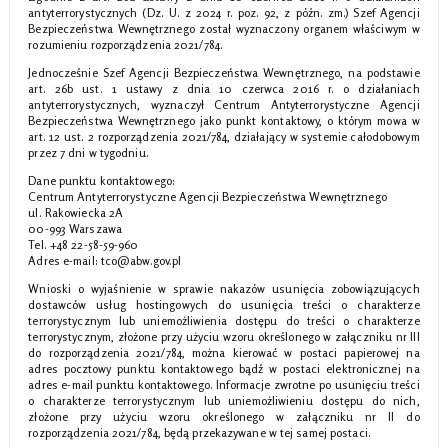
antyterrorystycznych (Dz. U. z 2024 r. poz. 92, z późn. zm.) Szef Agencji
Bezpieczeństwa Wewnętrznego został wyznaczony organem właściwym w
rozumieniu rozporządzenia 2021/784.
Jednocześnie Szef Agencji Bezpieczeństwa Wewnętrznego, na podstawie
art. 26b ust. 1 ustawy z dnia 10 czerwca 2016 r. o działaniach
antyterrorystycznych, wyznaczył Centrum Antyterrorystyczne Agencji
Bezpieczeństwa Wewnętrznego jako punkt kontaktowy, o którym mowa w
art. 12 ust. 2 rozporządzenia 2021/784, działający w systemie całodobowym
przez 7 dni w tygodniu.
Dane punktu kontaktowego:
Centrum Antyterrorystyczne Agencji Bezpieczeństwa Wewnętrznego
ul. Rakowiecka 2A
00-993 Warszawa
Tel. +48 22-58-59-960
Adres e-mail: tco@abw.gov.pl
Wnioski o wyjaśnienie w sprawie nakazów usunięcia zobowiązujących
dostawców usług hostingowych do usunięcia treści o charakterze
terrorystycznym lub uniemożliwienia dostępu do treści o charakterze
terrorystycznym, złożone przy użyciu wzoru określonego w załączniku nr III
do rozporządzenia 2021/784, można kierować w postaci papierowej na
adres pocztowy punktu kontaktowego bądź w postaci elektronicznej na
adres e-mail punktu kontaktowego. Informacje zwrotne po usunięciu treści
o charakterze terrorystycznym lub uniemożliwieniu dostępu do nich,
złożone przy użyciu wzoru określonego w załączniku nr II do
rozporządzenia 2021/784, będą przekazywane w tej samej postaci.