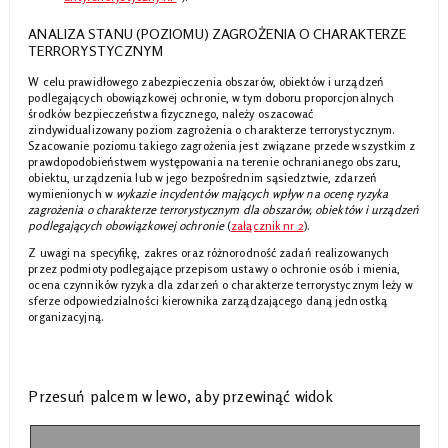
ANALIZA STANU (POZIOMU) ZAGROŻENIA O CHARAKTERZE
TERRORYSTYCZNYM
W celu prawidłowego zabezpieczenia obszarów, obiektów i urządzeń
podlegających obowiązkowej ochronie, w tym doboru proporcjonalnych
środków bezpieczeństwa fizycznego, należy oszacować
zindywidualizowany poziom zagrożenia o charakterze terrorystycznym.
Szacowanie poziomu takiego zagrożenia jest związane przede wszystkim z
prawdopodobieństwem występowania na terenie ochranianego obszaru,
obiektu, urządzenia lub w jego bezpośrednim sąsiedztwie, zdarzeń
wymienionych w
wykazie incydentów mających wpływ na ocenę ryzyka
zagrożenia o charakterze terrorystycznym dla obszarów, obiektów i urządzeń
podlegających obowiązkowej ochronie
(
załącznik nr 2
).
Z uwagi na specyfikę, zakres oraz różnorodność zadań realizowanych
przez podmioty podlegające przepisom ustawy o ochronie osób i mienia,
ocena czynników ryzyka dla zdarzeń o charakterze terrorystycznym leży w
sferze odpowiedzialności kierownika zarządzającego daną jednostką
organizacyjną.