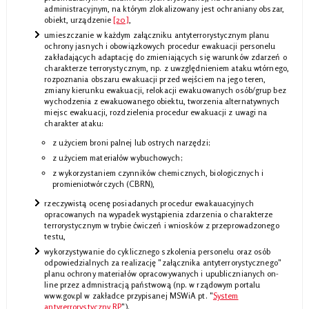
administracyjnym, na którym zlokalizowany jest ochraniany obszar,
obiekt, urządzenie
[20]
,
umieszczanie w każdym załączniku antyterrorystycznym planu
ochrony jasnych i obowiązkowych procedur ewakuacji personelu
zakładających adaptację do zmieniających się warunków zdarzeń o
charakterze terrorystycznym, np. z uwzględnieniem ataku wtórnego,
rozpoznania obszaru ewakuacji przed wejściem na jego teren,
zmiany kierunku ewakuacji, relokacji ewakuowanych osób/grup bez
wychodzenia z ewakuowanego obiektu, tworzenia alternatywnych
miejsc ewakuacji, rozdzielenia procedur ewakuacji z uwagi na
charakter ataku:
z użyciem broni palnej lub ostrych narzędzi;
z użyciem materiałów wybuchowych;
z wykorzystaniem czynników chemicznych, biologicznych i
promieniotwórczych (CBRN),
rzeczywistą ocenę posiadanych procedur ewakauacyjnych
opracowanych na wypadek wystąpienia zdarzenia o charakterze
terrorystycznym w trybie ćwiczeń i wniosków z przeprowadzonego
testu,
wykorzystywanie do cyklicznego szkolenia personelu oraz osób
odpowiedzialnych za realizację "załącznika antyterrorystycznego"
planu ochrony materiałów opracowywanych i upublicznianych on-
line przez admnistracją państwową (np. w rządowym portalu
www.gov.pl w zakładce przypisanej MSWiA pt. "
System
antyrerrorystyczny RP
").