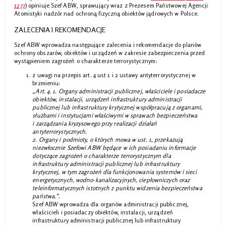
1277
) opiniuje Szef ABW, sprawujący wraz z Prezesem Państwowej Agencji
Atomistyki nadzór nad ochroną fizyczną obiektów jądrowych w Polsce.
ZALECENIA I REKOMENDACJE
Szef ABW wprowadza następujące zalecenia i rekomendacje do planów
ochrony obszarów, obiektów i urządzeń w zakresie zabezpieczenia przed
wystąpieniem zagrożeń o charakterze terrorystycznym:
z uwagi na przepis art. 4 ust 1 i 2 ustawy antyterrorystycznej w
brzmieniu:
„Art. 4. 1. Organy administracji publicznej, właściciele i posiadacze
obiektów, instalacji, urządzeń infrastruktury administracji
publicznej lub infrastruktury krytycznej współpracują z organami,
służbami i instytucjami właściwymi w sprawach bezpieczeństwa
i zarządzania kryzysowego przy realizacji działań
antyterrorystycznych.
2. Organy i podmioty, o których mowa w ust. 1, przekazują
niezwłocznie Szefowi ABW będące w ich posiadaniu informacje
dotyczące zagrożeń o charakterze terrorystycznym dla
infrastruktury administracji publicznej lub infrastruktury
krytycznej, w tym zagrożeń dla funkcjonowania systemów i sieci
energetycznych, wodno-kanalizacyjnych, ciepłowniczych oraz
teleinformatycznych istotnych z punktu widzenia bezpieczeństwa
państwa.”.
Szef ABW wprowadza dla organów administracji publicznej,
właścicieli i posiadaczy obiektów, instalacji, urządzeń
infrastruktury administracji publicznej lub infrastruktury