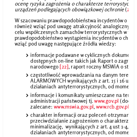
ocenę ryzyka zagrożenia o charakterze terrorystyczny
urządzeń podlegających obowiązkowej ochronie
(
załą
W szacowaniu prawdopodobieństwa incydentów o char
również wziąć pod uwagę atrakcyjność analogicznych 
celu współczesnych zamachów terrorystycznych w pań
prawdopodobieństwo wystąpienia incydentów o charak
wziąć pod uwagę następujące źródła wiedzy:
informacje podawane w cyklicznych dokumenta
dostępnych on-line takich jak Raport o zagroż
narodowego
[22]
, raport roczny MSWiA o stani
częstotliwość wprowadzania na danym terenie
ALARMOWYCH wynikających z art. 15 i 16 ustawy
działaniach antyterrorystycznych, od momentu
informacje i komunikaty umieszczane na temat
administracji państwowej tj.
www.gov.pl
(dodat
zalecane:
www.mswia.gov.pl
,
www.rcb.gov.pl
,
ww
charakter informacji oraz poleceń otrzymanyc
przeciwdziałanie zagrożeniom o charakterze te
minimalizację, wynikających z art. 4 ust 1-4, us
działaniach antyterrorystycznych, od momentu