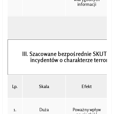
informacji
III. Szacowane bezpośrednie SKUTKI
incydentów o charakterze terrory
Lp.
Skala
Efekt
1.
Duża
Poważny wpływ