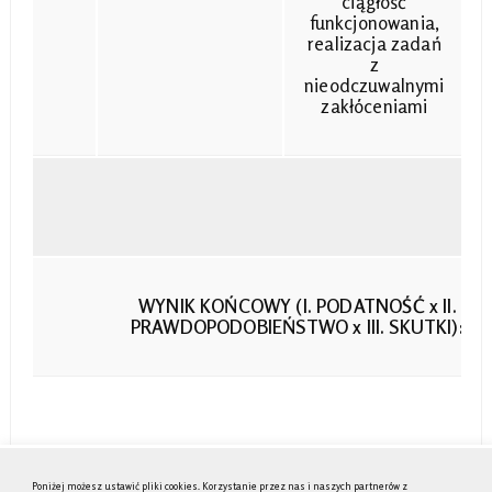
ciągłość
funkcjonowania,
realizacja zadań
z
nieodczuwalnymi
zakłóceniami
WYNIK KOŃCOWY (I. PODATNOŚĆ x II.
PRAWDOPODOBIEŃSTWO x III. SKUTKI):
POZIOM (RYZYKA) ZAGROŻENIA TERRORYSTYCZNEGO DLA
Poniżej możesz ustawić pliki cookies. Korzystanie przez nas i naszych partnerów z
OCHRANIONEGO OBIEKTU, OBSZARU, URZĄDZENIA: