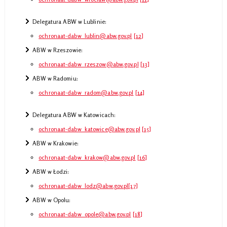
Delegatura ABW w Lublinie:
ochronaat-dabw_lublin@abw.gov.pl
[12]
ABW w Rzeszowie:
ochronaat-dabw_rzeszow@abw.gov.pl
[13]
ABW w Radomiu:
ochronaat-dabw_radom@abw.gov.pl
[14]
Delegatura ABW w Katowicach:
ochronaat-dabw_katowice@abw.gov.pl
[15]
ABW w Krakowie:
ochronaat-dabw_krakow@abw.gov.pl
[16]
ABW w Łodzi:
ochronaat-dabw_lodz@abw.gov.pl
[17]
ABW w Opolu:
ochronaat-dabw_opole@abw.gov.pl
[18]​