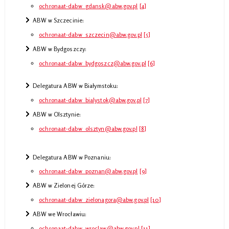
ochronaat-dabw_gdansk@abw.gov.pl
[4]
ABW w Szczecinie:
ochronaat-dabw_szczecin@abw.gov.pl
[5]
ABW w Bydgoszczy:
ochronaat-dabw_bydgoszcz@abw.gov.pl
[6]
Delegatura ABW w Białymstoku:
ochronaat-dabw_bialystok@abw.gov.pl
[7]
ABW w Olsztynie:
ochronaat-dabw_olsztyn@abw.gov.pl
[8]
Delegatura ABW w Poznaniu:
ochronaat-dabw_poznan@abw.gov.pl
[9]
ABW w Zielonej Górze:
ochronaat-dabw_zielonagora@abw.gov.pl
[10]
ABW we Wrocławiu:
ochronaat-dabw_wroclaw@abw.gov.pl
[11]