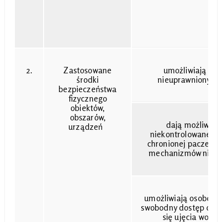
2.
Zastosowane
umożliwiają sw
środki
nieuprawnionych 
bezpieczeństwa
fizycznego
obiektów,
obszarów,
dają możliwość
urządzeń
niekontrolowanego 
chronionej paczek i
mechanizmów niew
umożliwiają osobom t
swobodny dostęp do mi
się ujęcia wody,