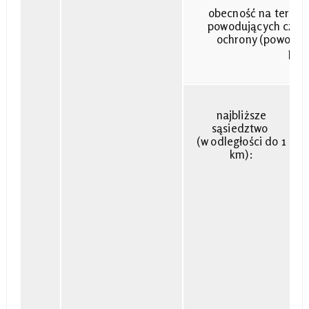
obecność na terenie 
powodujących czas
ochrony (powodzie
pog
najbliższe
sąsiedztwo
(w odległości do 1
km):