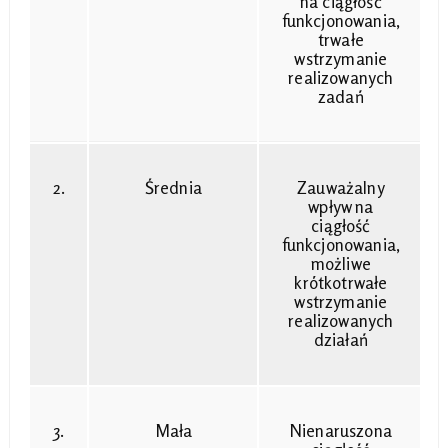
na ciągłość
funkcjonowania,
trwałe
wstrzymanie
realizowanych
zadań
2.
Średnia
Zauważalny
wpływ na
ciągłość
funkcjonowania,
możliwe
krótkotrwałe
wstrzymanie
realizowanych
działań
3.
Mała
Nienaruszona