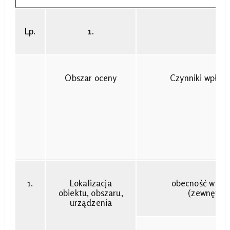
Lp.
1.
Obszar oceny
Czynniki wpływ
1.
Lokalizacja
obecność w str
obiektu, obszaru,
(zewnętrzn
urządzenia