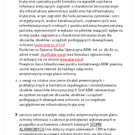
krytycznej specjalny punkt kontaktu na wypadek uzyskania
informacji dotyczących zagrożeń o charakterze terrorystycznym
dla infrastruktury administracji publicznej lub infrastruktury
krytycznej, w tym zagrożeń dla funkcjonowania systemów i sieci
energetycznych, wodno-kanalizacyjnych, ciepłowniczych oraz
teleinformatycznych istotnych z punktu widzenia bezpieczeństwa
państwa, wymienionych w wykazie incydentów mających wpływ na
ocenę ryzyka zagrożenia o charakterze terrorystycznym dla
obszarów, obiektów i urządzeń podlegających obowiązkowej
ochronie (
załącznik nr 2
)
[19]
.
Punkt ten to Dyżurna Służba Operacyjna ABW: tel. 22 585-82-21,
adres e-mail:
dso@abw.gov.pl
oraz formularz zgłoszeniowy
znajdujący się na stronie
www.abw.gov.p
l.
Powyższe dane teleadresowe punktu kontaktowego ABW powinny
zostać wpisane również do każdego załącznika
antyterrorystycznego planu ochrony.
z uwagi na istotne znaczenie działań prewencyjnych i
profilaktycznych w kontekście zapobiegania i minimalizowania
skutków zamachów terrorystycznych Szef ABW rekomenduje
wszystkim zarządcom obszarów, obiektów i urządzeń
podlegających obowiązkowej ochronie, ze szczególnym
uwzględnieniem infrastruktury krytycznej:
umieszczanie w każdym załączniku antyterrorystycznym planu
ochrony informacji o zakresie przedsięwzięć wykonywanych w
przypadku uruchomienia czterech kolejnych
STOPNI
ALARMOWYCH
(nie dotyczy stopni alarmowych CRP) w trybie
przewidzianym w ustawie antyterrorystycznej, na obszarze