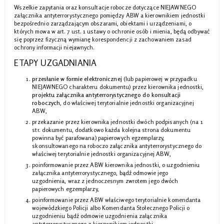
Wszelkie zapytania oraz konsultacje robocze dotyczące NIEJAWNEGO
załącznika antyterrorystycznego pomiędzy ABW a kierownikiem jednostki
bezpośrednio zarządzającym obszarami, obiektami i urządzeniami, o
których mowa w art. 7 ust. 1 ustawy o ochronie osób i mienia, będą odbywać
się poprzez fizyczną wymianę korespondencji z zachowaniem zasad
ochrony informacji niejawnych.
ETAPY UZGADNIANIA
przesłanie w formie elektronicznej
(lub papierowej w przypadku
NIEJAWNEGO charakteru dokumentu) przez kierownika jednostki,
projektu załącznika antyterrorystycznego do konsultacji
roboczych
, do właściwej terytorialnie jednostki organizacyjnej
ABW,
przekazanie przez kierownika jednostki dwóch podpisanych (na 1
str. dokumentu, dodatkowo każda kolejna strona dokumentu
powinna być parafowana) papierowych egzemplarzy,
skonsultowanego na roboczo załącznika antyterrorystycznego do
właściwej terytorialnie jednostki organizacyjnej ABW,
poinformowanie przez ABW kierownika jednostki, o uzgodnieniu
załącznika antyterrorystycznego, bądź odmowie jego
uzgodnienia, wraz z jednoczesnym zwrotem jego dwóch
papierowych egzemplarzy,
poinformowanie przez ABW właściwego terytorialnie komendanta
wojewódzkiego Policji albo Komendanta Stołecznego Policji o
uzgodnieniu bądź odmowie uzgodnienia załącznika
antyterrorystycznego z kierownikiem jednostki.