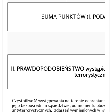
SUMA PUNKTÓW (I. PODAT
II. PRAWDOPODOBIEŃSTWO wystąpienia i
terrorystyczny
Częstotliwość występowania na terenie ochranianego o
jego bezpośrednim sąsiedztwie, od momentu obowiązy
antyterrorystycznych, zdarzeń wymienionych w
wykaz