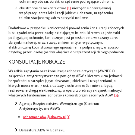
ochraniany obszar, obiekt, urządzenie podlegające ochronie,
obustronne dane kontaktowe
[1]
niezbędne do wzajemnej
współpracy: adres lokalizacji (obiektu, obszaru, urządzenia),
telefon stacjonarny, adres skrzynki mailowej.
Dodatkowo w przypadku konieczności prowadzenia konsultacji roboczych
lub uzgadniania przez osobę działającą w imieniu kierownika jednostki
podlegającej ochronie, koniecznym jest przesłanie na wskazany adres
skrzynki mailowej, wraz z załącznikiem antyterrorystycznym,
elektronicznej kopii stosownego upoważnienia podpisanego, w sposób
czytelny, przez osobę (osoby) właściwe do reprezentacji danego podmiotu.
KONSULTACJE ROBOCZE
Wszelkie zapytania oraz konsultacje robocze
dotyczące JAWNEGO
załącznika antyterrorystycznego pomiędzy ABW a kierownikiem jednostki
bezpośrednio zarządzającym obszarami, obiektami i urządzeniami, o
których mowa w art. 7 ust. 1 ustawy o ochronie osób i mienia,
będą
realizowane drogą elektroniczną
, w oparciu o adresy skrzynek mailowych
właściwych terytorialnie jednostek i komórek organizacyjnych ABW
[2]
:
Agencja Bezpieczeństwa Wewnętrznego (Centrum
Antyterrorystyczne ABW):
ochronaat-abw@abw.gov.pl
[3]
Delegatura ABW w Gdańsku: