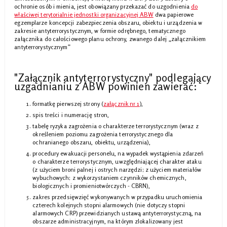
ochronie osób i mienia, jest obowiązany przekazać do uzgodnienia
do
właściwej terytorialnie jednostki organizacyjnej ABW
dwa papierowe
egzemplarze koncepcji zabezpieczenia obszaru, obiektu i urządzenia w
zakresie antyterrorystycznym, w formie odrębnego, tematycznego
załącznika do całościowego planu ochrony, zwanego dalej „załącznikiem
antyterrorystycznym
”
"Załącznik antyterrorystyczny" podlegający
uzgadnianiu z ABW powinien zawierać:
formatkę pierwszej strony (
załącznik nr 1
),
spis treści i numerację stron,
tabelę ryzyka zagrożenia o charakterze terrorystycznym (wraz z
określeniem poziomu zagrożenia terrorystycznego dla
ochranianego obszaru, obiektu, urządzenia),
procedury ewakuacji personelu, na wypadek wystąpienia zdarzeń
o charakterze terrorystycznym, uwzględniającej charakter ataku
(z użyciem broni palnej i ostrych narzędzi; z użyciem materiałów
wybuchowych; z wykorzystaniem czynników chemicznych,
biologicznych i promieniotwórczych - CBRN),
zakres przedsięwzięć wykonywanych w przypadku uruchomienia
czterech kolejnych stopni alarmowych (nie dotyczy stopni
alarmowych CRP) przewidzianych ustawą antyterrorystyczną, na
obszarze administracyjnym, na którym zlokalizowany jest