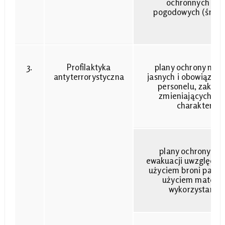
ochronnych w t
pogodowych (śnieg,
wi
3.
Profilaktyka
plany ochrony nie 
antyterrorystyczna
jasnych i obowiązko
personelu, zakład
zmieniających si
charakterze 
plany ochrony nie
ewakuacji uwzględnia
użyciem broni palnej
użyciem materia
wykorzystanie