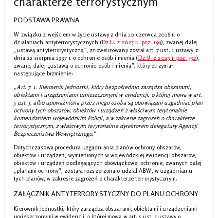
charakterze terrorystycznym
PODSTAWA PRAWNA
W związku z wejściem w życie ustawy z dnia 10 czerwca 2016 r. o
działaniach antyterrorystycznych (
Dz.U. z 2025 r. poz. 194
), zwanej dalej
„ustawą antyterrorystyczną”, znowelizowany został art. 7 ust. 1 ustawy z
dnia 22 sierpnia 1997 r. o ochronie osób i mienia (
Dz.U. z 2025 r. poz. 532
),
zwanej dalej „ustawą o ochronie osób i mienia”, który otrzymał
następujące brzmienie:
„Art. 7. 1. Kierownik jednostki, który bezpośrednio zarządza obszarami,
obiektami i urządzeniami umieszczonymi w ewidencji, o której mowa w art.
5 ust. 5, albo upoważniona przez niego osoba są obowiązani uzgadniać plan
ochrony tych obszarów, obiektów i urządzeń z właściwym terytorialnie
komendantem wojewódzkim Policji, a w zakresie zagrożeń o charakterze
terrorystycznym, z właściwym terytorialnie dyrektorem delegatury Agencji
Bezpieczeństwa Wewnętrznego.”
Dotychczasowa procedura uzgadniania planów ochrony obszarów,
obiektów i urządzeń, wymienionych w wojewódzkiej ewidencji obszarów,
obiektów i urządzeń podlegających obowiązkowej ochronie, zwanych dalej
„planami ochrony”, została rozszerzona o udział ABW, w uzgadnianiu
tych planów, w zakresie zagrożeń o charakterze terrorystycznym.
ZAŁĄCZNIK ANTYTERRORYSTYCZNY DO PLANU OCHRONY
Kierownik jednostki, który zarządza obszarami, obiektami i urządzeniami
umieszczonymi w ewidencji, o której mowa w art. 5 ust. 5 ustawy o