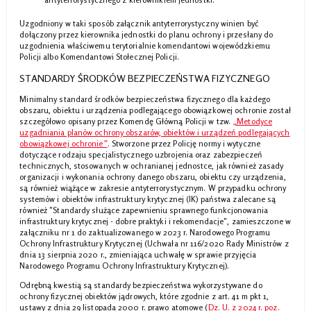
Uzgodniony w taki sposób załącznik antyterrorystyczny winien być
dołączony przez kierownika jednostki do planu ochrony i przesłany do
uzgodnienia właściwemu terytorialnie komendantowi wojewódzkiemu
Policji albo Komendantowi Stołecznej Policji.
STANDARDY ŚRODKÓW BEZPIECZEŃSTWA FIZYCZNEGO
Minimalny standard środków bezpieczeństwa fizycznego dla każdego
obszaru, obiektu i urządzenia podlegającego obowiązkowej ochronie został
szczegółowo opisany przez Komendę Główną Policji w tzw.
„Metodyce
uzgadniania planów ochrony obszarów, obiektów i urządzeń podlegających
obowiązkowej ochronie”
. Stworzone przez Policję normy i wytyczne
dotyczące rodzaju specjalistycznego uzbrojenia oraz zabezpieczeń
technicznych, stosowanych w ochranianej jednostce, jak również zasady
organizacji i wykonania ochrony danego obszaru, obiektu czy urządzenia,
są również wiążące w zakresie antyterrorystycznym. W przypadku ochrony
systemów i obiektów infrastruktury krytycznej (IK) państwa zalecane są
również "Standardy służące zapewnieniu sprawnego funkcjonowania
infrastruktury krytycznej - dobre praktyki i rekomendacje", zamieszczone w
załączniku nr 1 do zaktualizowanego w 2023 r. Narodowego Programu
Ochrony Infrastruktury Krytycznej (Uchwała nr 116/2020 Rady Ministrów z
dnia 13 sierpnia 2020 r., zmieniająca uchwałę w sprawie przyjęcia
Narodowego Programu Ochrony Infrastruktury Krytycznej).
Odrębną kwestią są standardy bezpieczeństwa wykorzystywane do
ochrony fizycznej obiektów jądrowych, które zgodnie z art. 41 m pkt 1,
ustawy z dnia 29 listopada 2000 r. prawo atomowe (
Dz. U. z 2024 r. poz.