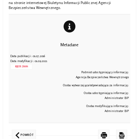
na stronie internetowej Biuletynu Informacji Publicznej Agencji
Bezpieczeństwa Wewnętrznego.
Metadane
Data publikacji : 01.07.2016
Data modyfikacji : 01.09.2021
REJESTR ZMIAN
Podmiot udostępniający informację:
Agencja Bezpieczeństwa Wewnętrznego
Osoba wytwarzająca/odpowiadająca za informację:
Osoba udostępniająca informację:
Administrator BIP
Osoba modyfikująca informację:
Administrator BIP
POWRÓT