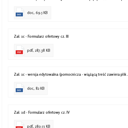
doc, 69.5 KB
Zał. 1c - Formularz ofertowy cz. III
pdf, 287.38 KB
Zał. 1c - wersja edytowalna (pomocnicza - wiążącą treść zawiera plik 
doc, 82 KB
Zał. 1d - Formularz ofertowy cz. IV
pdf, 280.53 KB