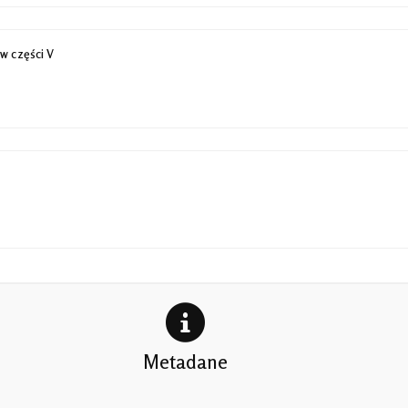
 w części V
Metadane