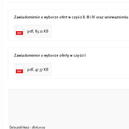
Zawiadomienie o wyborze ofert w części II, III i IV oraz unieważnieniu
pdf, 83.21 KB
Zawiadomienie o wyborze oferty w części I
pdf, 47.37 KB
Data publikacji : 18.06.2019