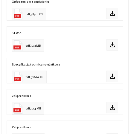
Ogłoszenie o zamówieniu
pdf, 585.01 KB
S.I.W.Z.
pdf, 1.13 MB
Specyfikacja techniczno-użytkowa
pdf, 726.61 KB
Załącznik nr 1
pdf, 1.54 MB
Załącznik nr 2