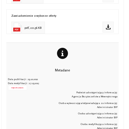
Zawiadomienie o wyborze oferty
pdf, 221.36 KB
Metadane
Data publikacji : 29.10.2012
Data modyfikacji : 27.03.2015
REJESTR ZMIAN
Podmiot udostępniający informację:
Agencja Bezpieczeństwa Wewnętrznego
Osoba wytwarzająca/odpowiadająca za informację:
Administrator BIP
Osoba udostępniająca informację:
Administrator BIP
Osoba modyfikująca informację:
Administrator BIP