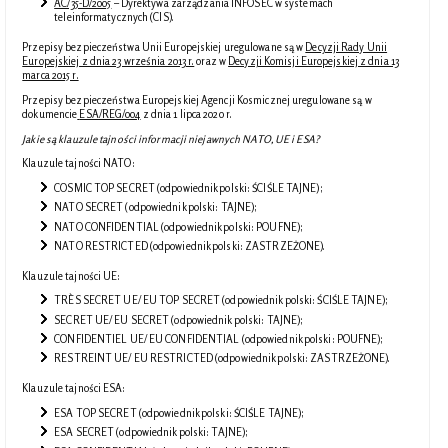
AC/35-D/2005
– Dyrektywa zarządzania INFOSEC w systemach
teleinformatycznych (CIS).
Przepisy bezpieczeństwa Unii Europejskiej uregulowane są w
Decyzji Rady Unii
Europejskiej z dnia 23 września 2013 r.
oraz w
Decyzji Komisji Europejskiej z dnia 13
marca 2015 r.
Przepisy bezpieczeństwa Europejskiej Agencji Kosmicznej uregulowane są w
dokumencie
ESA/REG/004
z dnia 1 lipca 2020 r.
Jakie są klauzule tajności informacji niejawnych NATO, UE i ESA?
Klauzule tajności NATO:
COSMIC TOP SECRET (odpowiednik polski: ŚCIŚLE TAJNE);
NATO SECRET (odpowiednik polski: TAJNE);
NATO CONFIDENTIAL (odpowiednik polski: POUFNE);
NATO RESTRICTED (odpowiednik polski: ZASTRZEŻONE).
Klauzule tajności UE:
TRÈS SECRET UE/ EU TOP SECRET (odpowiednik polski: ŚCIŚLE TAJNE);
SECRET UE/ EU SECRET (odpowiednik polski: TAJNE);
CONFIDENTIEL UE/ EU CONFIDENTIAL (odpowiednik polski: POUFNE);
RESTREINT UE/ EU RESTRICTED (odpowiednik polski: ZASTRZEŻONE).
Klauzule tajności ESA:
ESA TOP SECRET (odpowiednik polski: ŚCIŚLE TAJNE);
ESA SECRET (odpowiednik polski: TAJNE);