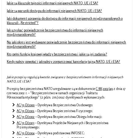
Jakie są klauzule tajności informacji niejawnych NATO, UE i ESA?
Jakie są warunki dostępu do informacji niejawnych NATO, UE i ESA?
Jaki dokument uprawnia do dostępu do informacji niejawnych międzynarodowych o
klauzuli „Restricted”?
Jak uzyskać poświadczenie bezpieczeństwa do informacji niejawnych
międzynarodowych?
Na jaki okres jest wydawane poświadczenie bezpieczeństwa do informacji niejawnych
międzynarodowych?
Kto pełni funkcję krajowej władzy bezpieczeństwa i jakie są jej zadania?
Kiedy należy powołać i jak należy zorganizować kancelarię tajną NATO, UE i ESA?
Jakie przepisy regulują kwestie związane z bezpieczeństwem informacji niejawnych
NATO, UE i ESA?
Przepisy bezpieczeństwa NATO uregulowane są w dokumencie
C-M(2002)49
z dnia 17
czerwca 2002 r. – "Bezpieczeństwo w ramach organizacji Traktatu
Północnoatlantyckiego" (z późn. zm.) oraz dyrektywach wykonawczych:
AC/35-D/2000
– Dyrektywa Bezpieczeństwa Osobowego;
AC/35-D/2001
– Dyrektywa Bezpieczeństwa Fizycznego;
AC/35-D/2002
– Dyrektywa Bezpieczeństwa Obiegu Informacji;
AC/35-D/2003
– Dyrektywa Projektów Niejawnych i Bezpieczeństwa
Przemysłowego;
AC/35-D/2004
– Dyrektywa podstawowa INFOSEC;