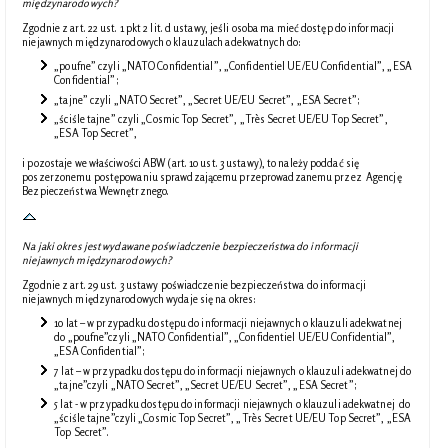
międzynarodowych?
Zgodnie z art. 22 ust. 1 pkt 2 lit. d ustawy, jeśli osoba ma mieć dostęp do informacji
niejawnych międzynarodowych o klauzulach adekwatnych do:
„poufne” czyli „NATO Confidential”, „Confidentiel UE/EU Confidential”, „ESA
Confidential”;
„tajne” czyli „NATO Secret”, „Secret UE/EU Secret”, „ESA Secret”;
„ściśle tajne” czyli „Cosmic Top Secret”, „Très Secret UE/EU Top Secret”,
„ESA Top Secret”,
i pozostaje we właściwości ABW (art. 10 ust. 3 ustawy), to należy poddać się
poszerzonemu postępowaniu sprawdzającemu przeprowadzanemu przez Agencję
Bezpieczeństwa Wewnętrznego.
Na jaki okres jest wydawane poświadczenie bezpieczeństwa do informacji
niejawnych międzynarodowych?
Zgodnie z art. 29 ust. 3 ustawy poświadczenie bezpieczeństwa do informacji
niejawnych międzynarodowych wydaje się na okres:
10 lat – w przypadku dostępu do informacji niejawnych o klauzuli adekwatnej
do „poufne”czyli „NATO Confidential”, „Confidentiel UE/EU Confidential”,
„ESA Confidential”;
7 lat – w przypadku dostępu do informacji niejawnych o klauzuli adekwatnej do
„tajne”czyli „NATO Secret”, „Secret UE/EU Secret”, „ESA Secret”;
5 lat - w przypadku dostępu do informacji niejawnych o klauzuli adekwatnej do
„ściśle tajne”czyli „Cosmic Top Secret”, „Très Secret UE/EU Top Secret”, „ESA
Top Secret”.