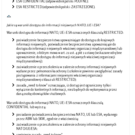
ESA CONFIDENTIAL (odpowiednik polski: POUFNE);
ESA RESTRICTED (odpowiednik polski: ZASTRZEŻONE).
Jakie są warunki dostępu do informacji niejawnych NATO, UE i ESA?
Warunki dostępu do informacji NATO, UE i ESA oznaczonych klauzulą RESTRICTED:
poświadczenie bezpieczeństwa upoważniające do dostępu do krajowych
informacji niejawnych, poświadczenie bezpieczeństwa upoważniające do
dostępu do informacji niejawnych właściwej organizacji międzynarodowej lub
upoważnienie, o którym mowa w art. 21 ust. 4 pkt 1 ustawy (wskazane odrębne
upoważnienie do dostępu do informacji niejawnych właściwej organizacji
międzynarodowej);
zaświadczenie o przeszkoleniu w zakresie ochrony informacji niejawnych
wydane przez pełnomocnika ochrony (szkolenie powinno uwzględniać zasady
postępowania z informacjami niejawnymi właściwej organizacji
międzynarodowej o klauzuli RESTRICTED);
zasada „need to know” oznaczająca, iż dostęp jest ograniczony tylko i
wyłącznie do konkretnych informacji, niezbędnych do wykonywania przez
daną osobę obowiązków służbowych.
Warunki dostępu do informacji NATO, UE i ESA oznaczonych klauzulą
CONFIDENTIAL lub wyższą:
posiadanie poświadczenia bezpieczeństwa NATO, UE lub ESA, wydanego
przez ABW lub SKW, zgodnie z właściwością;
zaświadczenie o przeszkoleniu w zakresie ochrony informacji niejawnych
NATO/UE/ESA;
spełnienie zasady „need to know”.