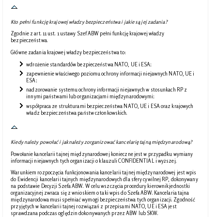
Kto pełni funkcję krajowej władzy bezpieczeństwa i jakie są jej zadania?
Zgodnie z art. 11 ust. 1 ustawy Szef ABW pełni funkcję krajowej władzy
bezpieczeństwa.
Główne zadania krajowej władzy bezpieczeństwa to:
wdrożenie standardów bezpieczeństwa NATO, UE i ESA;
zapewnienie właściwego poziomu ochrony informacji niejawnych NATO, UE i
ESA;
nadzorowanie systemu ochrony informacji niejawnych w stosunkach RP z
innymi państwami lub organizacjami międzynarodowymi;
współpraca ze strukturami bezpieczeństwa NATO, UE i ESA oraz krajowych
władz bezpieczeństwa państw członkowskich.
Kiedy należy powołać i jak należy zorganizować kancelarię tajną międzynarodową?
Powołanie kancelarii tajnej międzynarodowej konieczne jest w przypadku wymiany
informacji niejawnych tych organizacji o klauzuli CONFIDENTIAL i wyższej.
Warunkiem rozpoczęcia funkcjonowania kancelarii tajnej międzynarodowej jest wpis
do Ewidencji kancelarii tajnych międzynarodowych dla sfery cywilnej RP, dokonywany
na podstawie Decyzji Szefa ABW. W celu wszczęcia procedury kierownik jednostki
organizacyjnej zwraca się z wnioskiem o taki wpis do Szefa ABW. Kancelaria tajna
międzynarodowa musi spełniać wymogi bezpieczeństwa tych organizacji. Zgodność
przyjętych w kancelarii tajnej rozwiązań z przepisami NATO, UE i ESA jest
sprawdzana podczas oględzin dokonywanych przez ABW lub SKW.