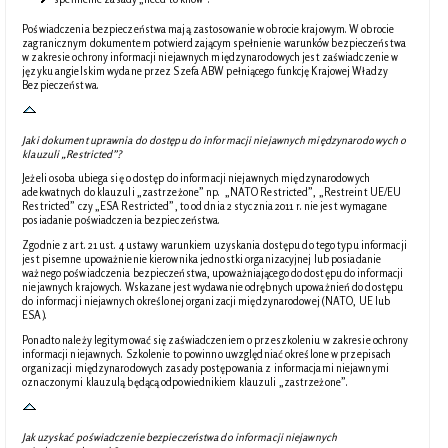
Poświadczenia bezpieczeństwa mają zastosowanie w obrocie krajowym. W obrocie
zagranicznym dokumentem potwierdzającym spełnienie warunków bezpieczeństwa
w zakresie ochrony informacji niejawnych międzynarodowych jest zaświadczenie w
języku angielskim wydane przez Szefa ABW pełniącego funkcję Krajowej Władzy
Bezpieczeństwa.
Jaki dokument uprawnia do dostępu do informacji niejawnych międzynarodowych o
klauzuli „Restricted”?
Jeżeli osoba ubiega się o dostęp do informacji niejawnych międzynarodowych
adekwatnych do klauzuli „zastrzeżone” np. „NATO Restricted”, „Restreint UE/EU
Restricted” czy „ESA Restricted”, to od dnia 2 stycznia 2011 r. nie jest wymagane
posiadanie poświadczenia bezpieczeństwa.
Zgodnie z art. 21 ust. 4 ustawy warunkiem uzyskania dostępu do tego typu informacji
jest pisemne upoważnienie kierownika jednostki organizacyjnej lub posiadanie
ważnego poświadczenia bezpieczeństwa, upoważniającego do dostępu do informacji
niejawnych krajowych. Wskazane jest wydawanie odrębnych upoważnień do dostępu
do informacji niejawnych określonej organizacji międzynarodowej (NATO, UE lub
ESA).
Ponadto należy legitymować się zaświadczeniem o przeszkoleniu w zakresie ochrony
informacji niejawnych. Szkolenie to powinno uwzględniać określone w przepisach
organizacji międzynarodowych zasady postępowania z informacjami niejawnymi
oznaczonymi klauzulą będącą odpowiednikiem klauzuli „zastrzeżone”.
Jak uzyskać poświadczenie bezpieczeństwa do informacji niejawnych