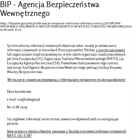
BIP - Agencja Bezpieczeństwa
Wewnętrznego
https://bip.abw.gov.pl/bip/informacje-niejawne-1/ochrona-informacji-nie/153,OCHRONA-
INFORMACJI-NIEJAWNYCH-MIEDZYNARODOWYCH-W-SFERZE-CYWILNEJ-I-WOJSKOWEJ.html
07.08.2026, 17:50
System ochrony informacji niejawnych obejmuje także zasady przetwarzania
informacji niejawnych w stosunkach Rzeczypospolitej Polskiej
z innymi państwami
lub organizacjami międzynarodowymi, w tym takich organizacji międzynarodowych
jak Unia Europejska (UE), Organizacja Traktatu Północnoatlantyckiego (NATO), czy
Europejska Agencja Kosmiczna (ESA). Prawidłowe funkcjonowanie tego sytemu
nadzoruje Szef Agencji Bezpieczeństwa Wewnętrznego pełniący funkcję Krajowej
Władzy Bezpieczeństwa.
Wytyczne w sprawie postepowania z informacjami niejawnymi międzynarodowymi
Dane kontaktowe
e-mail: nsa@abw.gov.pl
fax 22 585-74-43
Szczegółowe informacje na ten temat zawarto w odpowiedziach na następujące
pytania:
Jakie przepisy regulują kwestie związane z bezpieczeństwem informacji niejawnych
NATO, UE i ESA?