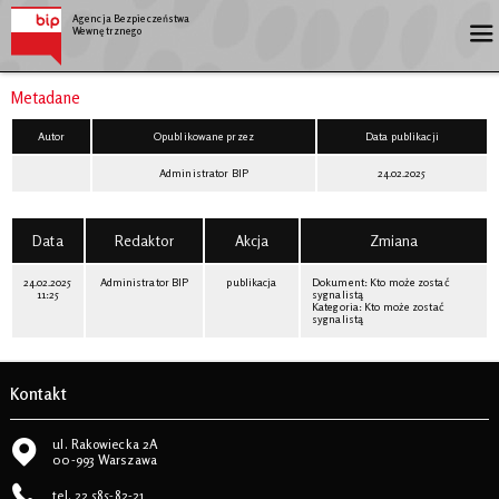
Agencja Bezpieczeństwa
Wewnętrznego
Metadane
Autor
Opublikowane przez
Data publikacji
Administrator BIP
24.02.2025
Data
Redaktor
Akcja
Zmiana
24.02.2025
Administrator BIP
publikacja
Dokument:
Kto może zostać
11:25
sygnalistą
Kategoria:
Kto może zostać
sygnalistą
Kontakt
ul. Rakowiecka 2A
00-993 Warszawa
tel.
22 585-82-21