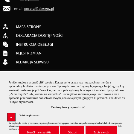
email:
poczta@abw.gov.pl
MAPA STRONY
DEKLARACJA DOSTĘPNOŚCI
INSTRUKCJA OBSŁUGI
REJESTR ZMIAN
REDAKCJA SERWISU
AGENCJA BEZPIECZEŃTWA WEWNĘTRZNEGO
Poniżej możesz ustawić pliki cookies. Korzystanie przez nas i naszych partnerów z
opcjonalnych plików cookies, w tym analitycznych i marketingowych, wymaga Twojej zgody. Aby
BIP.GOV.PL
zmienić preferencje plików cookie, zaznacz pole wybranych kategorii i zatwierdź przyciskiem
„Zapisz wybór” lub „Zezwól na wszystkie”. Szczegółowe informacje o plikach cookies oraz
sposobie przetwarzania danych osobowych, a także o przysługujących Ci prawach, znajdziesz w
Polityce prywatności.
Cenimy twoją prywatność
Techniczne pliki cookies
Niezbędne pliki cookie przyczyniają się do użyteczności strony poprzez umożliwianie podstawowych funkcji takich jak nawigacja na
stronie i dostęp do bezpiecznych obszarów strony internetowej. Strona internetowa nie może funkcjonować poprawnie bez tych
ciasteczek.