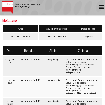
Agencja Bezpieczeństwa
Wewnętrznego
Metadane
Autor
Opublikowane przez
Data publikacji
Administrator BIP
Administrator BIP
17.09.2012
Data
Redaktor
Akcja
Zmiana
27.03.2015
Administrator BIP
modyfikacja
Dokument:
Przetarg na zakup
15:07
usługi ubezpieczeń
komunikacyjnych pojazdów
Agencji Bezpieczeństwa
Wewnętrznego
Kategoria:
2012
12.12.2012
Administrator BIP
przeniesienie
Dokument: Przetarg na zakup
08:48
usługi ubezpieczeń
komunikacyjnych pojazdów
Agencji Bezpieczeństwa
Wewnętrznego
Kategoria: Aktualne przetargi
13.11.2012
Administrator BIP
modyfikacja
Dokument: Przetarg na zakup
12:20
usługi ubezpieczeń