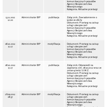
komunikacyjnych pojazdów
Agencji Bezpieczeństwa
Wewnętrznego
Kategoria: Aktualne przetargi
13.11.2012
Administrator BIP
publikacja
Załącznik: Zawiadomienie o
12:20
wyborze oferty
Dokument: Przetarg na zakup
usługi ubezpieczeń
komunikacyjnych pojazdów
Agencji Bezpieczeństwa
Wewnętrznego
Kategoria: Aktualne przetargi
08.10.2012
Administrator BIP
modyfikacja
Dokument: Przetarg na zakup
15:27
usługi ubezpieczeń
komunikacyjnych pojazdów
Agencji Bezpieczeństwa
Wewnętrznego
Kategoria: Aktualne przetargi
08.10.2012
Administrator BIP
publikacja
Załącznik: Odpowiedź na
15:27
zapytania z dn. 08.10.2012 wraz ze
zmianą treści S.I.W.Z.
Dokument: Przetarg na zakup
usługi ubezpieczeń
komunikacyjnych pojazdów
Agencji Bezpieczeństwa
Wewnętrznego
Kategoria: Aktualne przetargi
28.09.2012
Administrator BIP
modyfikacja
Dokument: Przetarg na zakup
08:37
usługi ubezpieczeń
komunikacyjnych pojazdów
Agencji Bezpieczeństwa
Wewnętrznego