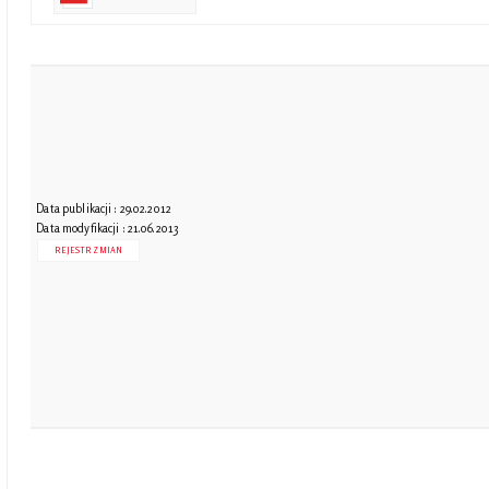
Data publikacji : 29.02.2012
Data modyfikacji : 21.06.2013
REJESTR ZMIAN